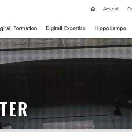
Actualité
Co
home
girail Formation
Digirail Expertise
HippoKampe
TER